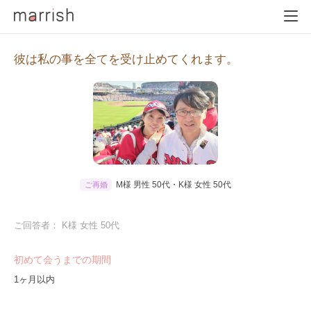
彼は私の事を全てを受け止めてくれます。
M様 男性 50代・K様 女性 50代
ご再婚
ご回答者： K様 女性 50代
初めて会うまでの期間
1ヶ月以内