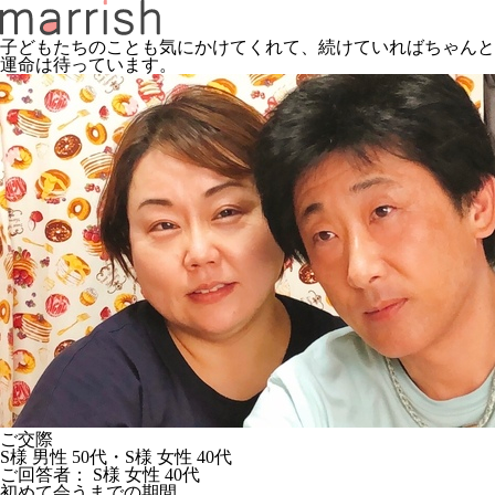
子どもたちのことも気にかけてくれて、続けていればちゃんと
運命は待っています。
ご交際
S様 男性 50代・S様 女性 40代
ご回答者： S様 女性 40代
初めて会うまでの期間