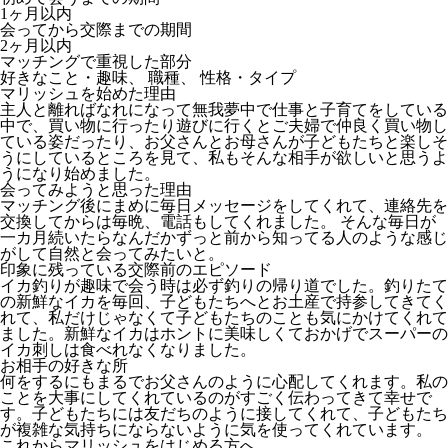
1ヶ月以内
会ってから交際までの期間
2ヶ月以内
マッチングで重視した部分
好きなこと・趣味、 職種、 性格・タイプ
マリッシュを始めた理由
主人と離ればなれになって無我夢中で仕事と子育てをしている
中で、買い物に行ったり遊びに行くとご夫婦で仲良く買い物し
ている姿だったり、お父さんとお母さんが子どもたちと楽しそ
うにしているところを見て、私もそんな相手が欲しいと思うよ
うになり始めました。
会ってみようと思った理由
マッチング後にまめに毎日メッセージをしてくれて、連絡先を
交換してからは毎晩、電話もしてくれました。 そんな毎日が
一カ月続いたらなんだかずっと前から知ってる人のような感じ
がして自然と会ってみたいと。
印象に残っている交際前のエピソード
イカ釣りが趣味で会う時は必ず釣りの帰り道でした。釣りたて
の新鮮なイカを毎回、子どもたちへとお土産で持参してきてく
れて、私だけじゃなくて子どもたちのことも気にかけてくれて
ました。新鮮なイカはホントに美味しくておかげでスーパーの
イカ刺しは食べれなくなりました。
お相手の好きな所
何をするにもまるでお父さんのように心配してくれます。私の
ことを大事にしてくれているのがすごく伝わってきて幸せで
す。子どもたちには友だちのように接してくれて、子どもたち
が複雑な気持ちにならないように気を使ってくれています。
これからマリッシュをはじめる方へ