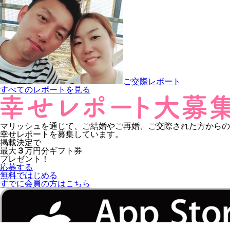
ご交際レポート
すべてのレポートを見る
マリッシュを通じて、ご結婚やご再婚、ご交際された方からの
幸せレポートを募集しています。
掲載決定で
最大
３
万円分
ギフト券
プレゼント！
応募する
無料ではじめる
すでに会員の方はこちら