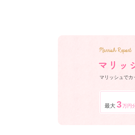
マリッシュでカ
3
最大
万円