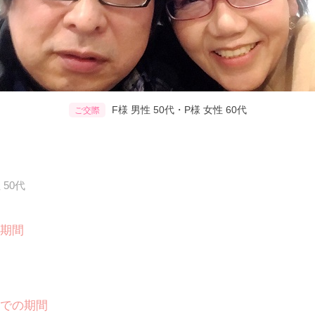
F様 男性 50代・P様 女性 60代
ご交際
 50代
期間
での期間