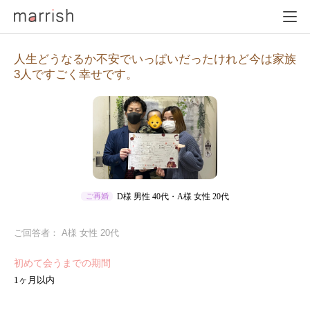
人生どうなるか不安でいっぱいだったけれど今は家族
3人ですごく幸せです。
D様 男性 40代・A様 女性 20代
ご再婚
ご回答者： A様 女性 20代
初めて会うまでの期間
1ヶ月以内