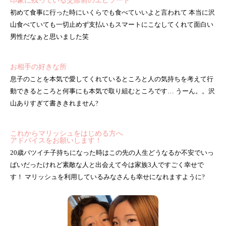
印象に残っている交際前のエピソード
初めて食事に行った時にいくらでも食べていいよと言われて 本当に沢
山食べていても一切止めず支払いもスマートにこなしてくれて面白い
男性だなぁと思いました笑
お相手の好きな所
息子のことを本気で愛してくれているところと人の気持ちを考えて行
動できるところと何事にも本気で取り組むところです… うーん。。沢
山ありすぎて書ききれません?
これからマリッシュをはじめる方へ
アドバイスをお願いします！
20歳バツイチ子持ちになった時はこの先の人生どうなるか不安でいっ
ぱいだったけれど素敵な人と出会えて今は家族3人ですごく幸せで
す！ マリッシュを利用しているみなさんも幸せになれますように?