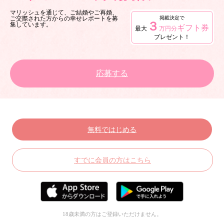
マリッシュを通じて、ご結婚やご再婚、
掲載決定で
ご交際された方からの幸せレポートを募
３
集しています。
ギフト券
最大
万円分
プレゼント！
応募する
無料ではじめる
すでに会員の方はこちら
18歳未満の方はご登録いただけません。