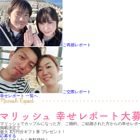
ご再婚レポート
ご交際レポート
幸せレポート 一覧へ
マリッシュでカップルになった方、ご婚約、ご結婚された方からの幸せレポ
掲載決定で
最大
3
万円分
ギフト券
プレゼント！
応募する
今すぐかんたん無料登録！