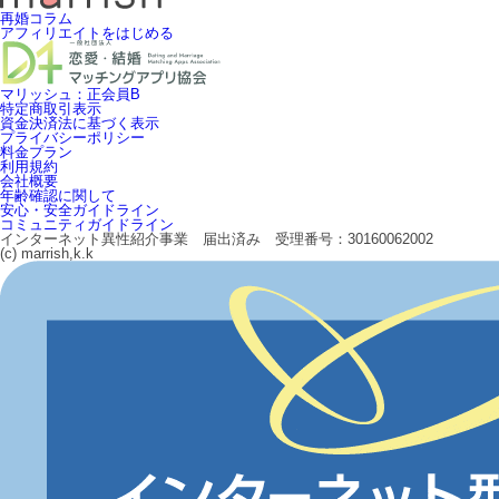
再婚コラム
アフィリエイトをはじめる
マリッシュ：正会員B
特定商取引表示
資金決済法に基づく表示
プライバシーポリシー
料金プラン
利用規約
会社概要
年齢確認に関して
安心・安全ガイドライン
コミュニティガイドライン
インターネット異性紹介事業 届出済み 受理番号：30160062002
(c) marrish,k.k