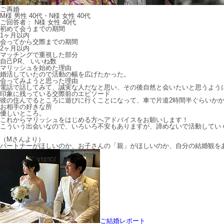
ご再婚
M様 男性 40代・N様 女性 40代
ご回答者： N様 女性 40代
初めて会うまでの期間
1ヶ月以内
会ってから交際までの期間
2ヶ月以内
マッチングで重視した部分
自己PR、 いいね数
マリッシュを始めた理由
婚活していたので活動の幅を広げたかった。
会ってみようと思った理由
電話で話してみて、誠実な人だなと思い、その後自然と会いたいと思うよう
印象に残っている交際前のエピソード
彼の住んでるところに遊びに行くことになって、車で片道2時間半ぐらいか
お相手の好きな所
優しいところ。
これからマリッシュをはじめる方へアドバイスをお願いします！
こういう出会いなので、いろいろ不安もありますが、諦めないで活動してい
（Mさんより）
パートナーがほしいのか、お子さんの「親」がほしいのか、自分の結婚観を
ご結婚レポート