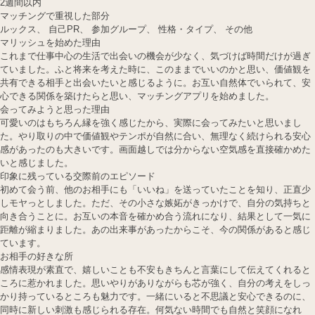
2週間以内
マッチングで重視した部分
ルックス、 自己PR、 参加グループ、 性格・タイプ、 その他
マリッシュを始めた理由
これまで仕事中心の生活で出会いの機会が少なく、気づけば時間だけが過ぎ
ていました。ふと将来を考えた時に、このままでいいのかと思い、価値観を
共有できる相手と出会いたいと感じるように。お互い自然体でいられて、安
心できる関係を築けたらと思い、マッチングアプリを始めました。
会ってみようと思った理由
可愛いのはもちろん縁を強く感じたから、実際に会ってみたいと思いまし
た。やり取りの中で価値観やテンポが自然に合い、無理なく続けられる安心
感があったのも大きいです。画面越しでは分からない空気感を直接確かめた
いと感じました。
印象に残っている交際前のエピソード
初めて会う前、他のお相手にも「いいね」を送っていたことを知り、正直少
しモヤっとしました。ただ、その小さな嫉妬がきっかけで、自分の気持ちと
向き合うことに。お互いの本音を確かめ合う流れになり、結果として一気に
距離が縮まりました。あの出来事があったからこそ、今の関係があると感じ
ています。
お相手の好きな所
感情表現が素直で、嬉しいことも不安もきちんと言葉にして伝えてくれると
ころに惹かれました。思いやりがありながらも芯が強く、自分の考えをしっ
かり持っているところも魅力です。一緒にいると不思議と安心できるのに、
同時に新しい刺激も感じられる存在。何気ない時間でも自然と笑顔になれ