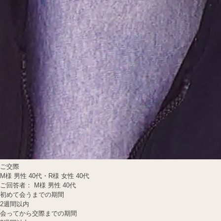
ご交際
M様 男性 40代・R様 女性 40代
ご回答者： M様 男性 40代
初めて会うまでの期間
2週間以内
会ってから交際までの期間