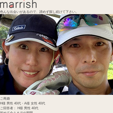
色んな出会いがあるので、諦めず探し続けて下さい。
ご再婚
H様 男性 40代・A様 女性 40代
ご回答者： H様 男性 40代
初めて会うまでの期間