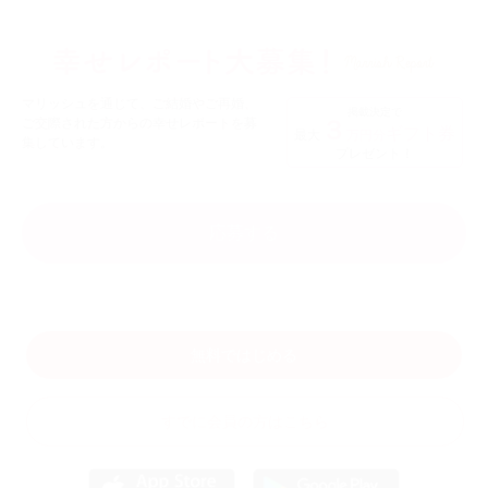
マリッシュを通じて、ご結婚やご再婚、
掲載決定で
３
ご交際された方からの幸せレポートを募
ギフト券
最大
万円分
集しています。
プレゼント！
応募する
無料ではじめる
すでに会員の方はこちら