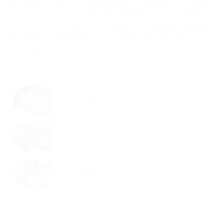
会ってみないと分からない事は沢山あるので、早めに会う ってみるの
をオススメします。 サイト内で、急に連絡が来なくなる方も多々みえ
ますが、そういった方はオススメしません。 メールの段階である程度
色々お話したら大体の性格なども分かると思うので、焦らずに……と
いうのもありかと！
ご結婚レポート
ご再婚レポート
ご交際レポート
すべてのレポートを見る