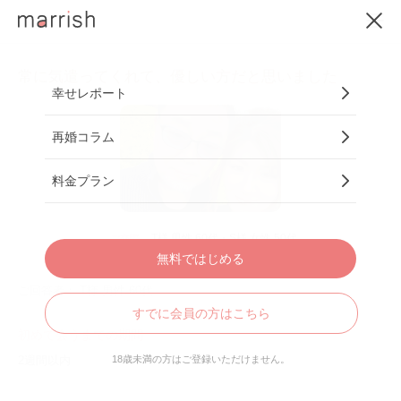
常に気遣ってくれて、優しい方だと思いました
幸せレポート
再婚コラム
料金プラン
T様 男性 60代・S様 女性 50代
ご交際
無料ではじめる
ご回答者： T様 男性 60代
すでに会員の方はこちら
初めて会うまでの期間
2週間以内
18歳未満の方はご登録いただけません。