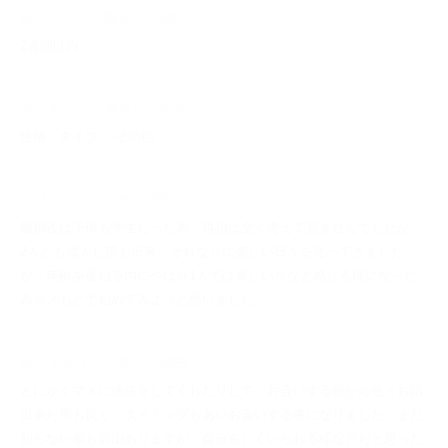
会ってから交際までの期間
2週間以内
マッチングで重視した部分
性格・タイプ、 その他
マリッシュを始めた理由
離婚後は子供も学生だった為、再婚は全く考えて居ませんでしたが、
2人とも成人し孫も出来、それなりに楽しい日々を送ってきました
が、年齢を重ねる内にやはり1人では寂しいかなと感じる様になった
為ダメもとで始めてみようと思いました。
会ってみようと思った理由
とにかくマメに連絡をしてくれたりして、お会いする前から色々お話
出来た所も良く、タイミングもあいお会いする事になりました。まだ
知らない事も沢山ありますが、自分らしくいられる様な方だと思った