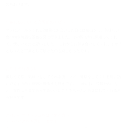
のもあります。
印象に残っている交際前のエピソード
マメにメールをくれる2度目にお会いした日には遠出をし、美味しい
食べ物や綺麗な景色を見に行きました。その際も常に気遣ってくれ
て、優しい方だと思いました。 これからお付き合いしてくれますか？
とちゃんと言葉として頂けたのも嬉しかったです。
お相手の好きな所
優しくて常に気遣いをしてくれる所。マメに連絡をしてくれる所。話
が絶えず面白く尊敬出来る所も好きです。 可愛いね、綺麗だね、な
ど、女性は言葉で言って貰いたいことをちゃんと言葉にしてくれる所
も好きです。
これからマリッシュをはじめる方へ
アドバイスをお願いします！