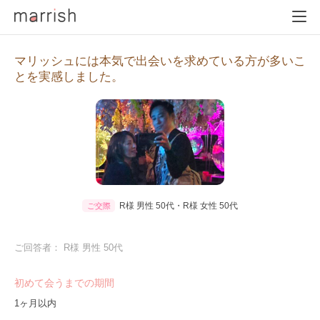
マリッシュには本気で出会いを求めている方が多いこ
とを実感しました。
R様 男性 50代・R様 女性 50代
ご交際
ご回答者： R様 男性 50代
初めて会うまでの期間
1ヶ月以内