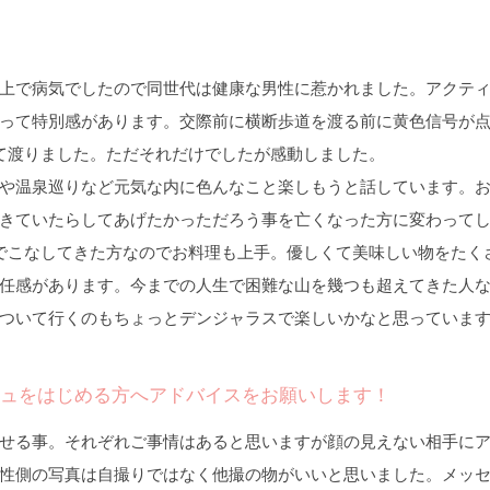
上で病気でしたので同世代は健康な男性に惹かれました。アクテ
って特別感があります。交際前に横断歩道を渡る前に黄色信号が
て渡りました。ただそれだけでしたが感動しました。
や温泉巡りなど元気な内に色んなこと楽しもうと話しています。
きていたらしてあげたかっただろう事を亡くなった方に変わって
でこなしてきた方なのでお料理も上手。優しくて美味しい物をたく
任感があります。今までの人生で困難な山を幾つも超えてきた人
ついて行くのもちょっとデンジャラスで楽しいかなと思っていま
ュをはじめる方へアドバイスをお願いします！
せる事。それぞれご事情はあると思いますが顔の見えない相手に
性側の写真は自撮りではなく他撮の物がいいと思いました。メッ