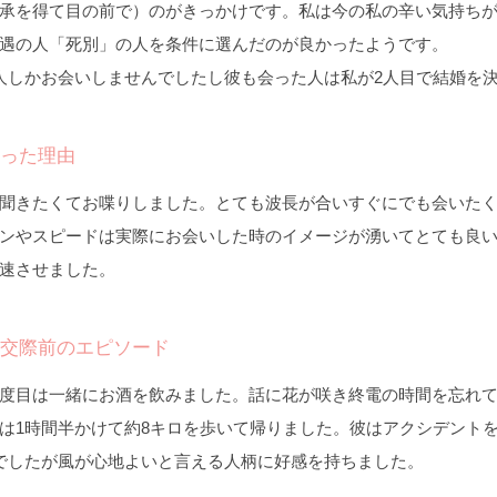
承を得て目の前で）のがきっかけです。私は今の私の辛い気持ち
遇の人「死別」の人を条件に選んだのが良かったようです。
人しかお会いしませんでしたし彼も会った人は私が2人目で結婚を
った理由
聞きたくてお喋りしました。とても波長が合いすぐにでも会いた
ンやスピードは実際にお会いした時のイメージが湧いてとても良
速させました。
交際前のエピソード
度目は一緒にお酒を飲みました。話に花が咲き終電の時間を忘れ
は1時間半かけて約8キロを歩いて帰りました。彼はアクシデント
でしたが風が心地よいと言える人柄に好感を持ちました。