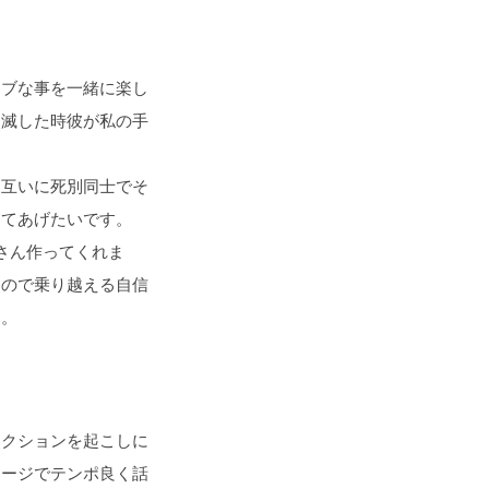
ィブな事を一緒に楽し
点滅した時彼が私の手
お互いに死別同士でそ
してあげたいです。
さん作ってくれま
なので乗り越える自信
す。
アクションを起こしに
セージでテンポ良く話