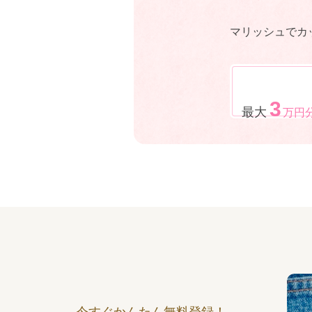
マリッシュでカ
3
最大
万円