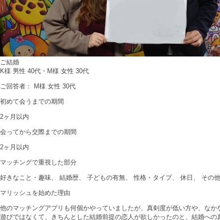
ご結婚
K様 男性 40代・M様 女性 30代
ご回答者： M様 女性 30代
初めて会うまでの期間
2ヶ月以内
会ってから交際までの期間
2ヶ月以内
マッチングで重視した部分
好きなこと・趣味、 結婚歴、 子どもの有無、 性格・タイプ、 休日、 その
マリッシュを始めた理由
他のマッチングアプリも何個かやっていましたが、真剣度が低い方や、なかな
遊びではなくて、きちんとした結婚前提の恋人が欲しかったのと、結婚への